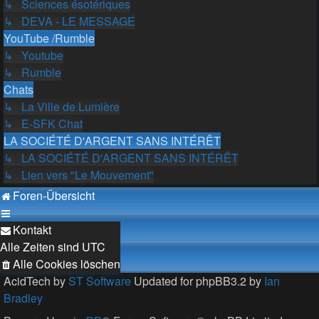
↳ Sciences ésotériques
↳ DEVA - LE MESSAGE
YouTube /Rumble
↳ Youtube
↳ Rumble
Chats
↳ La Ville de Lumière
↳ E-SFK Chat
LA SOCIÉTÉ D'ARGENT SANS INTÉRÊT
↳ LA SOCIÉTÉ D'ARGENT SANS INTÉRÊT
↳ Lien vers "Le Mouvement"
Foren-Übersicht
Kontakt
Alle Zeiten sind
UTC
Alle Cookies löschen
AcidTech by
ST Software
Updated for phpBB3.2 by
Ian
Bradley