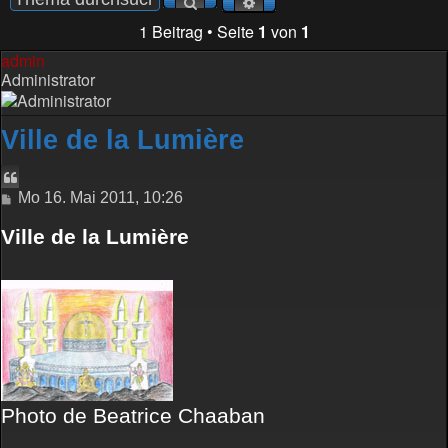
Suche
Erweiterte
Suche
1 Beitrag • Seite
1
von
1
admin
Administrator
Ville de la Lumière
Zitieren
Beitrag
Mo 16. Mai 2011, 10:26
Ville de la Lumière
Photo de Beatrice Chaaban