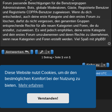
Forum passende Berechtigungen für die Benutzergruppen
Administratoren, Bots, globale Moderatoren, Gäste, Registrierte Benutzer
und Registrierte COPPA-Benutzer zugewiesen. Wenn du dich
entscheidest, auch deine erste Kategorie und dein erstes Forum zu
löschen, darfst du nicht vergessen, den genannten Gruppen
entsprechende Rechte für alle neuen Kategorien und Foren, die du
erstellst, zuzuweisen. Es wird jedoch empfohlen, deine erste Kategorie
und dein erstes Forum umzubenennen und deren Rechte zu übernehmen,
wenn neue Kategorien und Foren erstellt werden. Viel Spaß mit phpBB!
Antworten
1 Beitrag • Seite
1
von
1
Gehe zu
Diese Website nutzt Cookies, um dir den
Foren-Übersicht
Kontakt
Alle Cookies löschen
Alle Zeiten sind
UTC
bestmöglichen Komfort bei der Nutzung zu
AcidTech by
ST Software
Updated for phpBB3.2 by
Ian Bradley
bieten.
Mehr erfahren
Powered by
phpBB
® Forum Software © phpBB Limited
Deutsche Übersetzung durch
phpBB.de
Datenschutz
|
Nutzungsbedingungen
Verstanden!