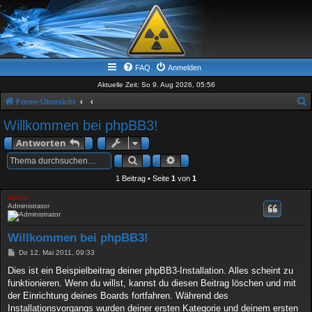
FAQ
Anmelden
Aktuelle Zeit: So 9. Aug 2026, 05:56
Foren-Übersicht
u
Willkommen bei phpBB3!
c
Antworten
h
Suche
Erweiterte Suche
e
1 Beitrag • Seite
1
von
1
admin
Administrator
Willkommen bei phpBB3!
B
Do 12. Mai 2011, 09:33
e
i
Dies ist ein Beispielbeitrag deiner phpBB3-Installation. Alles scheint zu
t
funktionieren. Wenn du willst, kannst du diesen Beitrag löschen und mit
r
a
der Einrichtung deines Boards fortfahren. Während des
g
Installationsvorgangs wurden deiner ersten Kategorie und deinem ersten