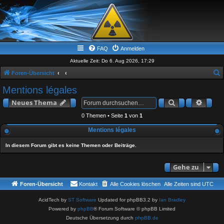
FAQ
Anmelden
Aktuelle Zeit: Do 6. Aug 2026, 17:29
Foren-Übersicht
u
Mentions légales
c
Suche
Erwei
Neues Thema
h
0 Themen • Seite
1
von
1
e
Mentions légales
In diesem Forum gibt es keine Themen oder Beiträge.
Gehe zu
Foren-Übersicht
Kontakt
Alle Cookies löschen
Alle Zeiten sind
UTC
AcidTech by
ST Software
Updated for phpBB3.2 by
Ian Bradley
Powered by
phpBB
® Forum Software © phpBB Limited
Deutsche Übersetzung durch
phpBB.de