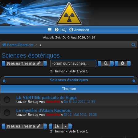
FAQ
Anmelden
Aktuelle Zeit: Do 6. Aug 2026, 04:19
Foren-Übersicht
u
Sciences ésotériques
c
Suche
Erwei
Neues Thema
h
2 Themen • Seite
1
von
1
e
Sciences ésotériques
Themen
LE VERTIGE particule de Higgs
Letzter Beitrag von
Sentafire
«
Do 5. Jul 2012, 11:56
Le mystère d'Adam Kadmon.
Letzter Beitrag von
Sentafire
«
Di 17. Mai 2011, 19:38
Neues Thema
2 Themen • Seite
1
von
1