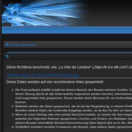
Foren-Übersicht
Diese Richtlinie beschreibt, wie „La Ville de Lumière“ („https://fr-ll.e-sfk.c
UMFANG UND ART DER DATENSPEICHERUNG
Deine Daten werden auf vier verschiedene Arten gesammelt:
Die Forensoftware phpBB erstellt bei deinem Besuch des Boards mehrere Cookies. Cook
deiner Sitzung (damit dir alle Seitenaufrufe zugeordnet werden können), Information
nicht angemeldet bist) gespeichert. Ferner werden deine Benutzer-ID, ein Authentifiz
löschen.
Weiterhin werden die Daten gespeichert, die du bei der Registrierung, in deinem Pro
Betreiber weitere Daten als notwendig festgelegt wurden, so ist dies für dich vor deren
Wenn du einen Beitrag oder eine private Nachricht erstellst, so werden die dort eing
weiterhin bei folgenden Aktionen gespeichert: Löschen und Ändern von Beiträgen (d
deinem Browser übermittelte Browser-Kennzeichnung (User Agent) wird nur in der „Wer
Schließlich erfordern einzelne Funktionen des Boards, dass weitere Daten gespeiche