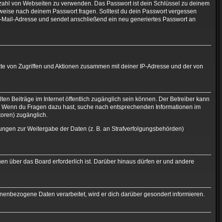
elzahl von Webseiten zu verwenden. Das Passwort ist dein Schlüssel zu deinem
erweise nach deinem Passwort fragen. Solltest du dein Passwort vergessen
-Mail-Adresse und sendet anschließend ein neu generiertes Passwort an
kte von Zugriffen und Aktionen zusammen mit deiner IP-Adresse und der von
ten Beiträge im Internet öffentlich zugänglich sein können. Der Betreiber kann
sind. Wenn du Fragen dazu hast, suche nach entsprechenden Informationen im
toren) zugänglich.
elungen zur Weitergabe der Daten (z. B. an Strafverfolgungsbehörden)
nen über das Board erforderlich ist. Darüber hinaus dürfen er und andere
onenbezogene Daten verarbeitet, wird er dich darüber gesondert informieren.