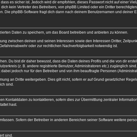
dass es sicher ist. Jedoch wird dir empfohlen, dieses Passwort nicht auf einer Vi
dich kein Vertreter des Betreibers, von phpBB Limited oder ein Dritter berechtigt
zen. Die phpBB-Software fragt dich dann nach deinem Benutzernamen und deiner E
izierten Daten zu speichern, um das Board betreiben und anbieten zu können.
gung zwischen deinen und seinen Interessen sowie den Interessen Dritter, Zeitpun
Gefahrenabwehr oder zur rechtlichen Nachverfolgbarkeit notwendig ist.
. Du bist dir daher bewusst, dass die Daten deines Profils und die von dir erstell
utzerkreis (z. B. andere registrierte Benutzer, Administratoren etc.) zugänglich 
t dabei jedoch nur für den Betreiber und von ihm beauftragte Personen (Administra
mung an Dritte weitergeben. Dies gilt nicht, sofern er auf Grund gesetzlicher Reg
ich sind.
n Kontaktdaten zu kontaktieren, sofern dies zur Übermittlung zentraler Informatio
attet hast.
umfassen. Sofern der Betreiber in anderen Bereichen seiner Software weitere pers
rt sind.