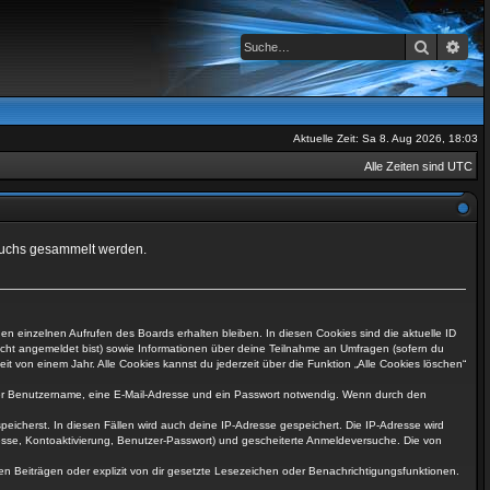
Suche
Erwe
Aktuelle Zeit: Sa 8. Aug 2026, 18:03
Alle Zeiten sind
UTC
Besuchs gesammelt werden.
n einzelnen Aufrufen des Boards erhalten bleiben. In diesen Cookies sind die aktuelle ID
nicht angemeldet bist) sowie Informationen über deine Teilnahme an Umfragen (sofern du
t von einem Jahr. Alle Cookies kannst du jederzeit über die Funktion „Alle Cookies löschen“
tiger Benutzername, eine E-Mail-Adresse und ein Passwort notwendig. Wenn durch den
peicherst. In diesen Fällen wird auch deine IP-Adresse gespeichert. Die IP-Adresse wird
esse, Kontoaktivierung, Benutzer-Passwort) und gescheiterte Anmeldeversuche. Die von
n Beiträgen oder explizit von dir gesetzte Lesezeichen oder Benachrichtigungsfunktionen.