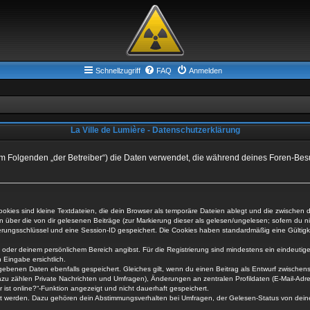
Schnellzugriff
FAQ
Anmelden
La Ville de Lumière - Datenschutzerklärung
om“) (im Folgenden „der Betreiber“) die Daten verwendet, die während deines Foren-
ies sind kleine Textdateien, die dein Browser als temporäre Dateien ablegt und die zwischen de
en über die von dir gelesenen Beiträge (zur Markierung dieser als gelesen/ungelesen; sofern du 
ierungsschlüssel und eine Session-ID gespeichert. Die Cookies haben standardmäßig eine Gültigkei
fil oder deinem persönlichem Bereich angibst. Für die Registrierung sind mindestens ein eindeu
 Eingabe ersichtlich.
egebenen Daten ebenfalls gespeichert. Gleiches gilt, wenn du einen Beitrag als Entwurf zwischens
azu zählen Private Nachrichten und Umfragen), Änderungen an zentralen Profildaten (E-Mail-Adr
 ist online?“-Funktion angezeigt und nicht dauerhaft gespeichert.
rt werden. Dazu gehören dein Abstimmungsverhalten bei Umfragen, der Gelesen-Status von deine