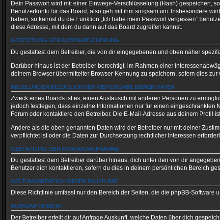
Dein Passwort wird mit einer Einwege-Verschlüsselung (Hash) gespeichert, so 
Benutzerkonto für das Board, also geh mit ihm sorgsam um. Insbesondere wird 
haben, so kannst du die Funktion „Ich habe mein Passwort vergessen“ benut
diese Adresse, mit dem du dann auf das Board zugreifen kannst.
GESTATTUNG DER DATENSPEICHERUNG
Du gestattest dem Betreiber, die von dir eingegebenen und oben näher spezif
Darüber hinaus ist der Betreiber berechtigt, im Rahmen einer Interessenabwä
deinem Browser übermittelter Browser-Kennung zu speichern, sofern dies zur 
REGELUNGEN BEZÜGLICH DER WEITERGABE DEINER DATEN
Zweck eines Boards ist es, einen Austausch mit anderen Personen zu ermöglichen
jedoch festlegen, dass einzelne Informationen nur für einen eingeschränkten N
Forum oder kontaktiere den Betreiber. Die E-Mail-Adresse aus deinem Profil is
Andere als die oben genannten Daten wird der Betreiber nur mit deiner Zustim
verpflichtet ist oder die Daten zur Durchsetzung rechtlicher Interessen erforderl
GESTATTUNG DER KONTAKTAUFNAHME
Du gestattest dem Betreiber darüber hinaus, dich unter den von dir angegebene
Benutzer dich kontaktieren, sofern du dies in deinem persönlichen Bereich gest
GELTUNGSBEREICH DIESER RICHTLINIE
Diese Richtlinie umfasst nur den Bereich der Seiten, die die phpBB-Software 
AUSKUNFTSRECHT
Der Betreiber erteilt dir auf Anfrage Auskunft, welche Daten über dich gespeiche