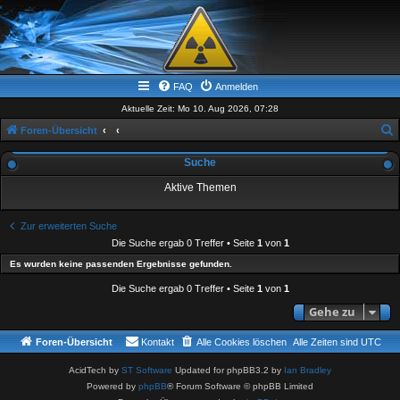
FAQ
Anmelden
Aktuelle Zeit: Mo 10. Aug 2026, 07:28
Foren-Übersicht
u
Suche
c
Aktive Themen
h
e
Zur erweiterten Suche
Die Suche ergab 0 Treffer • Seite
1
von
1
Es wurden keine passenden Ergebnisse gefunden.
Die Suche ergab 0 Treffer • Seite
1
von
1
Gehe zu
Foren-Übersicht
Kontakt
Alle Cookies löschen
Alle Zeiten sind
UTC
AcidTech by
ST Software
Updated for phpBB3.2 by
Ian Bradley
Powered by
phpBB
® Forum Software © phpBB Limited