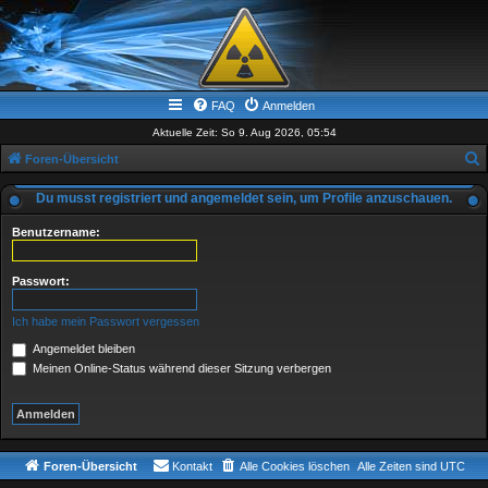
FAQ
Anmelden
Aktuelle Zeit: So 9. Aug 2026, 05:54
Foren-Übersicht
u
Du musst registriert und angemeldet sein, um Profile anzuschauen.
c
Benutzername:
h
e
Passwort:
Ich habe mein Passwort vergessen
Angemeldet bleiben
Meinen Online-Status während dieser Sitzung verbergen
Foren-Übersicht
Kontakt
Alle Cookies löschen
Alle Zeiten sind
UTC