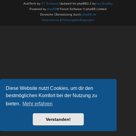
AcidTech by
ST Software
Updated for phpBB3.2 by
Ian Bradley
Powered by
phpBB
® Forum Software © phpBB Limited
Deutsche Übersetzung durch
phpBB.de
Datenschutz
|
Nutzungsbedingungen
Diese Website nutzt Cookies, um dir den
bestmöglichen Komfort bei der Nutzung zu
bieten.
Mehr erfahren
Verstanden!