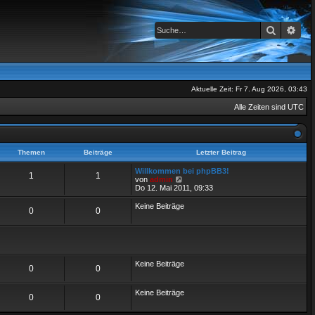
Suche
Erwe
Aktuelle Zeit: Fr 7. Aug 2026, 03:43
Alle Zeiten sind
UTC
Themen
Beiträge
Letzter Beitrag
Willkommen bei phpBB3!
1
1
N
von
admin
e
Do 12. Mai 2011, 09:33
u
e
Keine Beiträge
0
0
s
t
e
r
B
e
i
Keine Beiträge
0
0
t
r
a
Keine Beiträge
0
0
g