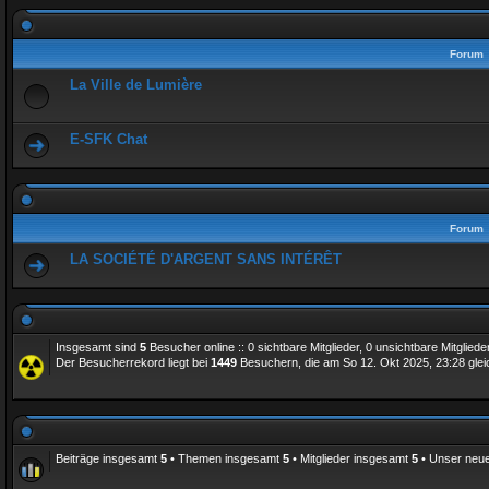
Forum
La Ville de Lumière
E-SFK Chat
Forum
LA SOCIÉTÉ D'ARGENT SANS INTÉRÊT
Insgesamt sind
5
Besucher online :: 0 sichtbare Mitglieder, 0 unsichtbare Mitglie
Der Besucherrekord liegt bei
1449
Besuchern, die am So 12. Okt 2025, 23:28 gleic
Beiträge insgesamt
5
• Themen insgesamt
5
• Mitglieder insgesamt
5
• Unser neue